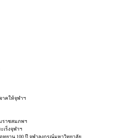
ะ
ิจาคให้จุฬาฯ
รมราชสมภพฯ
มะเร็งจุฬาฯ
ุทยาน 100 ปี จุฬาลงกรณ์มหาวิทยาลัย