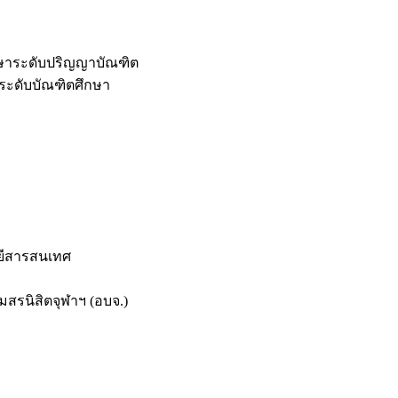
กษาระดับปริญญาบัณฑิต
ระดับบัณฑิตศึกษา
ยีสารสนเทศ
สรนิสิตจุฬาฯ (อบจ.)