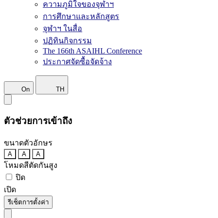
ความภูมิใจของจุฬาฯ
การศึกษาและหลักสูตร
จุฬาฯ ในสื่อ
ปฏิทินกิจกรรม
The 166th ASAIHL Conference
ประกาศจัดซื้อจัดจ้าง
On
TH
ตัวช่วยการเข้าถึง
ขนาดตัวอักษร
A
A
A
โหมดสีตัดกันสูง
ปิด
เปิด
รีเซ็ตการตั้งค่า