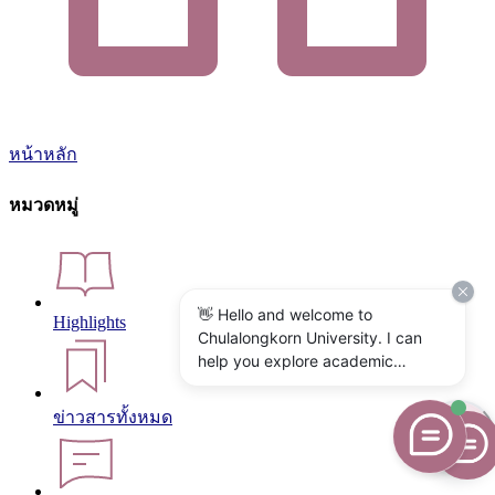
หน้าหลัก
หมวดหมู่
👋 Hello and welcome to
Highlights
Chulalongkorn University. I can
help you explore academic
programs, admissions, research,
campus life, and university
ข่าวสารทั้งหมด
services. What would you like to
know?