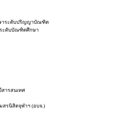
กษาระดับปริญญาบัณฑิต
ระดับบัณฑิตศึกษา
ยีสารสนเทศ
สรนิสิตจุฬาฯ (อบจ.)