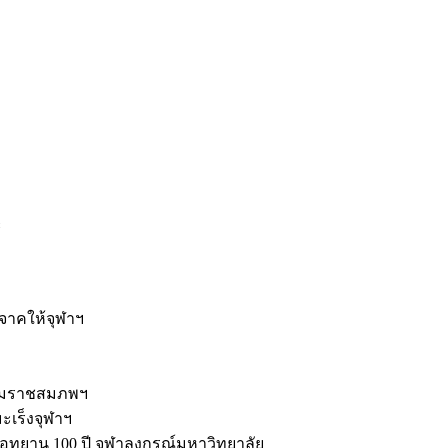
ะ
ิจาคให้จุฬาฯ
รมราชสมภพฯ
มะเร็งจุฬาฯ
ุทยาน 100 ปี จุฬาลงกรณ์มหาวิทยาลัย