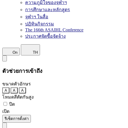
ความภูมิใจของจุฬาฯ
การศึกษาและหลักสูตร
จุฬาฯ ในสื่อ
ปฏิทินกิจกรรม
The 166th ASAIHL Conference
ประกาศจัดซื้อจัดจ้าง
On
TH
ตัวช่วยการเข้าถึง
ขนาดตัวอักษร
A
A
A
โหมดสีตัดกันสูง
ปิด
เปิด
รีเซ็ตการตั้งค่า