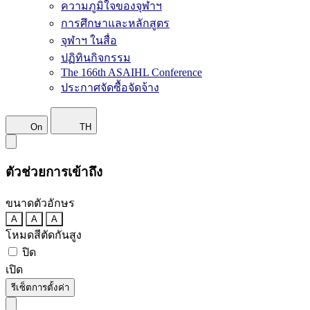
ความภูมิใจของจุฬาฯ
การศึกษาและหลักสูตร
จุฬาฯ ในสื่อ
ปฏิทินกิจกรรม
The 166th ASAIHL Conference
ประกาศจัดซื้อจัดจ้าง
On
TH
ตัวช่วยการเข้าถึง
ขนาดตัวอักษร
A
A
A
โหมดสีตัดกันสูง
ปิด
เปิด
รีเซ็ตการตั้งค่า