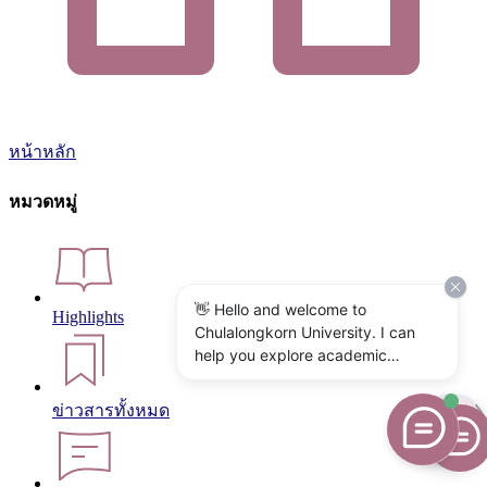
หน้าหลัก
หมวดหมู่
👋 Hello and welcome to
Highlights
Chulalongkorn University. I can
help you explore academic
programs, admissions, research,
campus life, and university
ข่าวสารทั้งหมด
services. What would you like to
know?