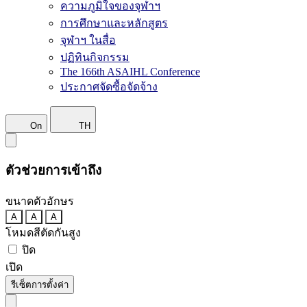
ความภูมิใจของจุฬาฯ
การศึกษาและหลักสูตร
จุฬาฯ ในสื่อ
ปฏิทินกิจกรรม
The 166th ASAIHL Conference
ประกาศจัดซื้อจัดจ้าง
On
TH
ตัวช่วยการเข้าถึง
ขนาดตัวอักษร
A
A
A
โหมดสีตัดกันสูง
ปิด
เปิด
รีเซ็ตการตั้งค่า