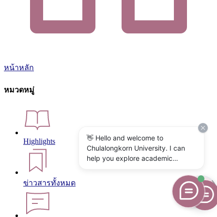
หน้าหลัก
หมวดหมู่
👋 Hello and welcome to
Highlights
Chulalongkorn University. I can
help you explore academic
programs, admissions, research,
campus life, and university
ข่าวสารทั้งหมด
services. What would you like to
know?