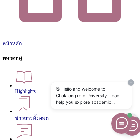
หน้าหลัก
หมวดหมู่
👋 Hello and welcome to
Highlights
Chulalongkorn University. I can
help you explore academic
programs, admissions, research,
campus life, and university
ข่าวสารทั้งหมด
services. What would you like to
know?