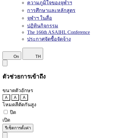
ความภูมิใจของจุฬาฯ
การศึกษาและหลักสูตร
จุฬาฯ ในสื่อ
ปฏิทินกิจกรรม
The 166th ASAIHL Conference
ประกาศจัดซื้อจัดจ้าง
On
TH
ตัวช่วยการเข้าถึง
ขนาดตัวอักษร
A
A
A
โหมดสีตัดกันสูง
ปิด
เปิด
รีเซ็ตการตั้งค่า