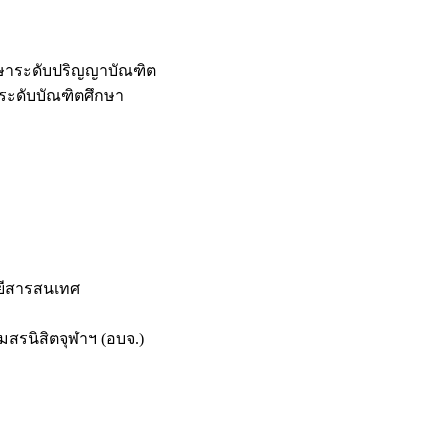
กษาระดับปริญญาบัณฑิต
ระดับบัณฑิตศึกษา
ยีสารสนเทศ
สรนิสิตจุฬาฯ (อบจ.)