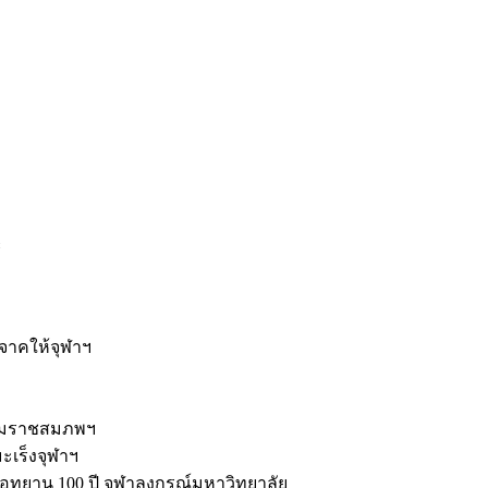
ะ
ิจาคให้จุฬาฯ
รมราชสมภพฯ
มะเร็งจุฬาฯ
ุทยาน 100 ปี จุฬาลงกรณ์มหาวิทยาลัย