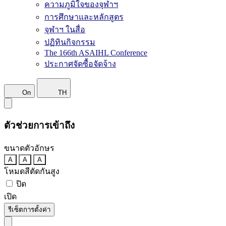
ความภูมิใจของจุฬาฯ
การศึกษาและหลักสูตร
จุฬาฯ ในสื่อ
ปฏิทินกิจกรรม
The 166th ASAIHL Conference
ประกาศจัดซื้อจัดจ้าง
On
TH
ตัวช่วยการเข้าถึง
ขนาดตัวอักษร
A
A
A
โหมดสีตัดกันสูง
ปิด
เปิด
รีเซ็ตการตั้งค่า