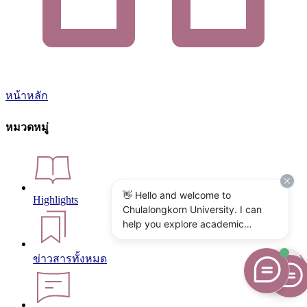
หน้าหลัก
หมวดหมู่
👋 Hello and welcome to
Highlights
Chulalongkorn University. I can
help you explore academic
programs, admissions, research,
campus life, and university
ข่าวสารทั้งหมด
services. What would you like to
know?