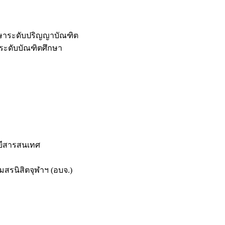
กษาระดับปริญญาบัณฑิต
ระดับบัณฑิตศึกษา
ยีสารสนเทศ
สรนิสิตจุฬาฯ (อบจ.)