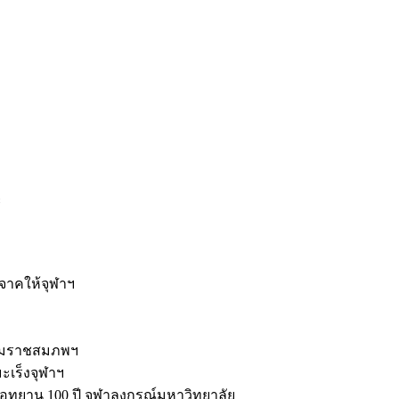
ะ
ิจาคให้จุฬาฯ
รมราชสมภพฯ
มะเร็งจุฬาฯ
ุทยาน 100 ปี จุฬาลงกรณ์มหาวิทยาลัย