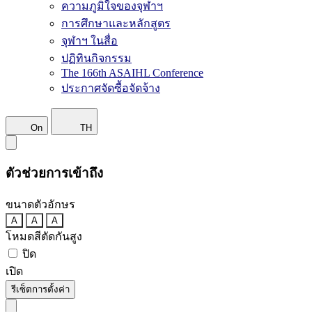
ความภูมิใจของจุฬาฯ
การศึกษาและหลักสูตร
จุฬาฯ ในสื่อ
ปฏิทินกิจกรรม
The 166th ASAIHL Conference
ประกาศจัดซื้อจัดจ้าง
On
TH
ตัวช่วยการเข้าถึง
ขนาดตัวอักษร
A
A
A
โหมดสีตัดกันสูง
ปิด
เปิด
รีเซ็ตการตั้งค่า