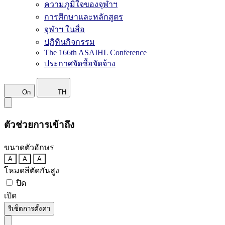
ความภูมิใจของจุฬาฯ
การศึกษาและหลักสูตร
จุฬาฯ ในสื่อ
ปฏิทินกิจกรรม
The 166th ASAIHL Conference
ประกาศจัดซื้อจัดจ้าง
On
TH
ตัวช่วยการเข้าถึง
ขนาดตัวอักษร
A
A
A
โหมดสีตัดกันสูง
ปิด
เปิด
รีเซ็ตการตั้งค่า