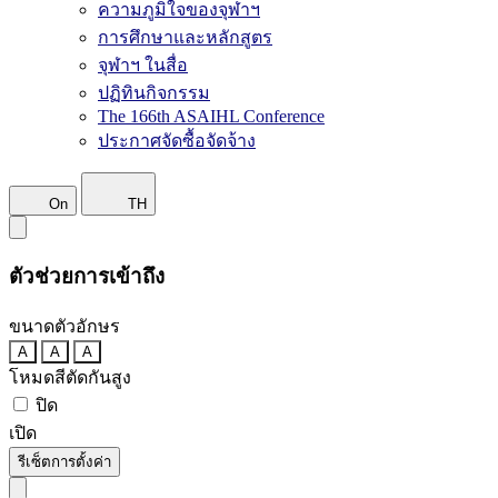
ความภูมิใจของจุฬาฯ
การศึกษาและหลักสูตร
จุฬาฯ ในสื่อ
ปฏิทินกิจกรรม
The 166th ASAIHL Conference
ประกาศจัดซื้อจัดจ้าง
On
TH
ตัวช่วยการเข้าถึง
ขนาดตัวอักษร
A
A
A
โหมดสีตัดกันสูง
ปิด
เปิด
รีเซ็ตการตั้งค่า