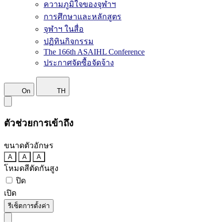
ความภูมิใจของจุฬาฯ
การศึกษาและหลักสูตร
จุฬาฯ ในสื่อ
ปฏิทินกิจกรรม
The 166th ASAIHL Conference
ประกาศจัดซื้อจัดจ้าง
On
TH
ตัวช่วยการเข้าถึง
ขนาดตัวอักษร
A
A
A
โหมดสีตัดกันสูง
ปิด
เปิด
รีเซ็ตการตั้งค่า