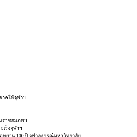
ะ
ิจาคให้จุฬาฯ
รมราชสมภพฯ
มะเร็งจุฬาฯ
ุทยาน 100 ปี จุฬาลงกรณ์มหาวิทยาลัย