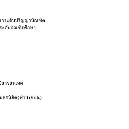
กษาระดับปริญญาบัณฑิต
ระดับบัณฑิตศึกษา
ยีสารสนเทศ
สรนิสิตจุฬาฯ (อบจ.)