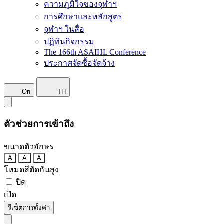
ความภูมิใจของจุฬาฯ
การศึกษาและหลักสูตร
จุฬาฯ ในสื่อ
ปฏิทินกิจกรรม
The 166th ASAIHL Conference
ประกาศจัดซื้อจัดจ้าง
On
TH
ตัวช่วยการเข้าถึง
ขนาดตัวอักษร
A
A
A
โหมดสีตัดกันสูง
ปิด
เปิด
รีเซ็ตการตั้งค่า