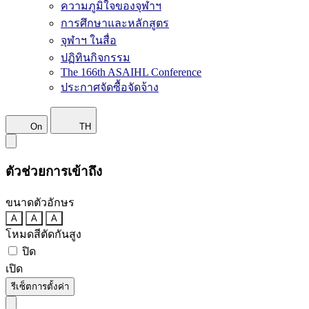
ความภูมิใจของจุฬาฯ
การศึกษาและหลักสูตร
จุฬาฯ ในสื่อ
ปฏิทินกิจกรรม
The 166th ASAIHL Conference
ประกาศจัดซื้อจัดจ้าง
On
TH
ตัวช่วยการเข้าถึง
ขนาดตัวอักษร
A
A
A
โหมดสีตัดกันสูง
ปิด
เปิด
รีเซ็ตการตั้งค่า