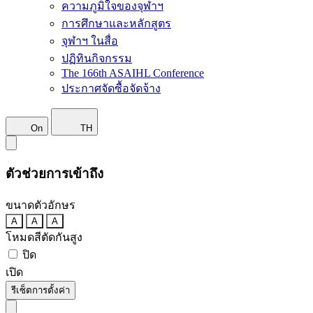
ความภูมิใจของจุฬาฯ
การศึกษาและหลักสูตร
จุฬาฯ ในสื่อ
ปฏิทินกิจกรรม
The 166th ASAIHL Conference
ประกาศจัดซื้อจัดจ้าง
On
TH
ตัวช่วยการเข้าถึง
ขนาดตัวอักษร
A
A
A
โหมดสีตัดกันสูง
ปิด
เปิด
รีเซ็ตการตั้งค่า