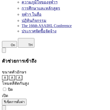
ความภูมิใจของจุฬาฯ
การศึกษาและหลักสูตร
จุฬาฯ ในสื่อ
ปฏิทินกิจกรรม
The 166th ASAIHL Conference
ประกาศจัดซื้อจัดจ้าง
On
TH
ตัวช่วยการเข้าถึง
ขนาดตัวอักษร
A
A
A
โหมดสีตัดกันสูง
ปิด
เปิด
รีเซ็ตการตั้งค่า