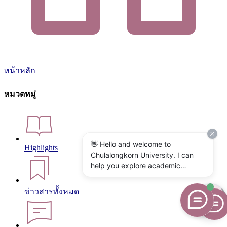
หน้าหลัก
หมวดหมู่
👋 Hello and welcome to
Highlights
Chulalongkorn University. I can
help you explore academic
programs, admissions, research,
campus life, and university
ข่าวสารทั้งหมด
services. What would you like to
know?