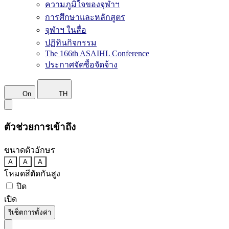
ความภูมิใจของจุฬาฯ
การศึกษาและหลักสูตร
จุฬาฯ ในสื่อ
ปฏิทินกิจกรรม
The 166th ASAIHL Conference
ประกาศจัดซื้อจัดจ้าง
On
TH
ตัวช่วยการเข้าถึง
ขนาดตัวอักษร
A
A
A
โหมดสีตัดกันสูง
ปิด
เปิด
รีเซ็ตการตั้งค่า