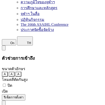
ความภูมิใจของจุฬาฯ
การศึกษาและหลักสูตร
จุฬาฯ ในสื่อ
ปฏิทินกิจกรรม
The 166th ASAIHL Conference
ประกาศจัดซื้อจัดจ้าง
On
TH
ตัวช่วยการเข้าถึง
ขนาดตัวอักษร
A
A
A
โหมดสีตัดกันสูง
ปิด
เปิด
รีเซ็ตการตั้งค่า