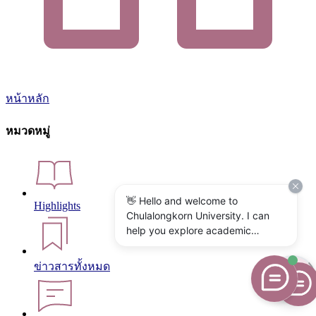
หน้าหลัก
หมวดหมู่
👋 Hello and welcome to
Highlights
Chulalongkorn University. I can
help you explore academic
programs, admissions, research,
campus life, and university
ข่าวสารทั้งหมด
services. What would you like to
know?