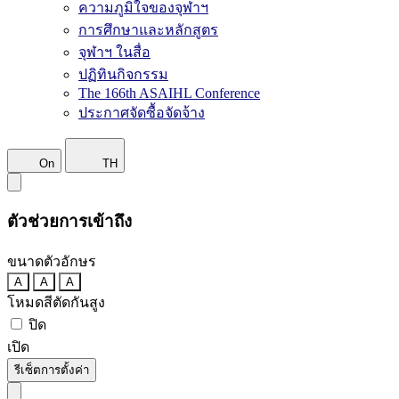
ความภูมิใจของจุฬาฯ
การศึกษาและหลักสูตร
จุฬาฯ ในสื่อ
ปฏิทินกิจกรรม
The 166th ASAIHL Conference
ประกาศจัดซื้อจัดจ้าง
On
TH
ตัวช่วยการเข้าถึง
ขนาดตัวอักษร
A
A
A
โหมดสีตัดกันสูง
ปิด
เปิด
รีเซ็ตการตั้งค่า