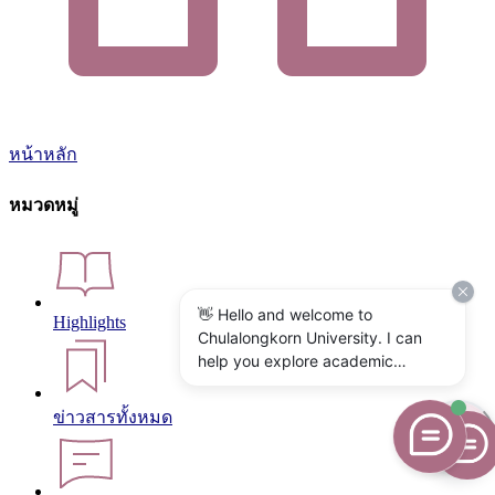
หน้าหลัก
หมวดหมู่
👋 Hello and welcome to
Highlights
Chulalongkorn University. I can
help you explore academic
programs, admissions, research,
campus life, and university
ข่าวสารทั้งหมด
services. What would you like to
know?