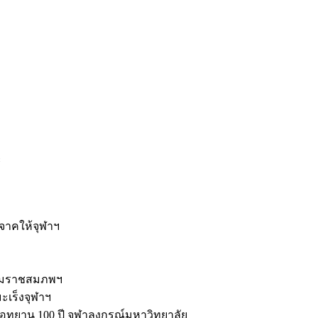
ะ
ิจาคให้จุฬาฯ
รมราชสมภพฯ
มะเร็งจุฬาฯ
ุทยาน 100 ปี จุฬาลงกรณ์มหาวิทยาลัย