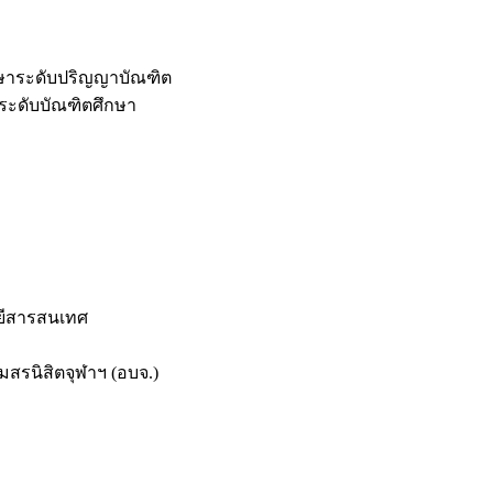
กษาระดับปริญญาบัณฑิต
ระดับบัณฑิตศึกษา
ยีสารสนเทศ
สรนิสิตจุฬาฯ (อบจ.)