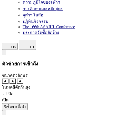
ความภูมิใจของจุฬาฯ
การศึกษาและหลักสูตร
จุฬาฯ ในสื่อ
ปฏิทินกิจกรรม
The 166th ASAIHL Conference
ประกาศจัดซื้อจัดจ้าง
On
TH
ตัวช่วยการเข้าถึง
ขนาดตัวอักษร
A
A
A
โหมดสีตัดกันสูง
ปิด
เปิด
รีเซ็ตการตั้งค่า