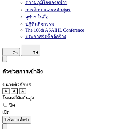
ความภูมิใจของจุฬาฯ
การศึกษาและหลักสูตร
จุฬาฯ ในสื่อ
ปฏิทินกิจกรรม
The 166th ASAIHL Conference
ประกาศจัดซื้อจัดจ้าง
On
TH
ตัวช่วยการเข้าถึง
ขนาดตัวอักษร
A
A
A
โหมดสีตัดกันสูง
ปิด
เปิด
รีเซ็ตการตั้งค่า