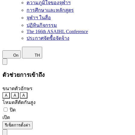
ความภูมิใจของจุฬาฯ
การศึกษาและหลักสูตร
จุฬาฯ ในสื่อ
ปฏิทินกิจกรรม
The 166th ASAIHL Conference
ประกาศจัดซื้อจัดจ้าง
On
TH
ตัวช่วยการเข้าถึง
ขนาดตัวอักษร
A
A
A
โหมดสีตัดกันสูง
ปิด
เปิด
รีเซ็ตการตั้งค่า