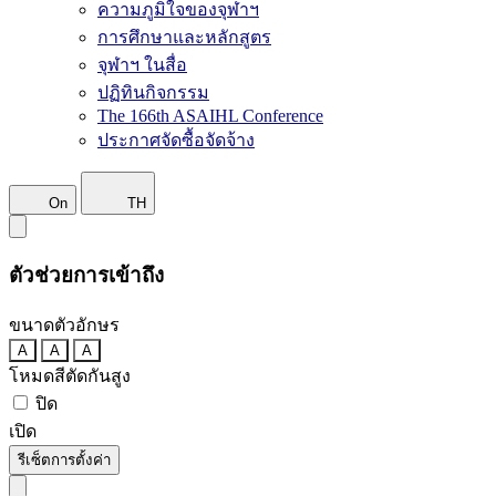
ความภูมิใจของจุฬาฯ
การศึกษาและหลักสูตร
จุฬาฯ ในสื่อ
ปฏิทินกิจกรรม
The 166th ASAIHL Conference
ประกาศจัดซื้อจัดจ้าง
On
TH
ตัวช่วยการเข้าถึง
ขนาดตัวอักษร
A
A
A
โหมดสีตัดกันสูง
ปิด
เปิด
รีเซ็ตการตั้งค่า