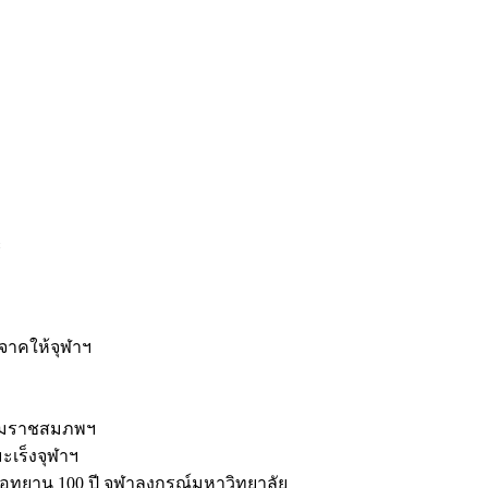
ะ
ิจาคให้จุฬาฯ
รมราชสมภพฯ
มะเร็งจุฬาฯ
ุทยาน 100 ปี จุฬาลงกรณ์มหาวิทยาลัย