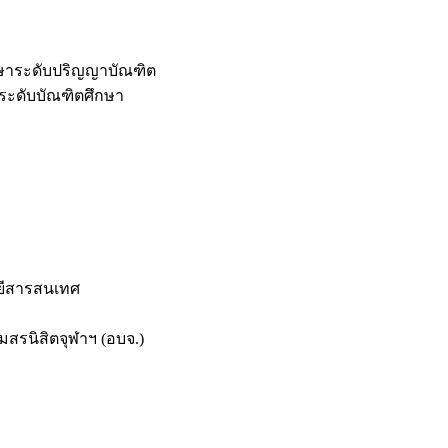
กษาระดับปริญญาบัณฑิต
ระดับบัณฑิตศึกษา
ยีสารสนเทศ
สรนิสิตจุฬาฯ (อบจ.)