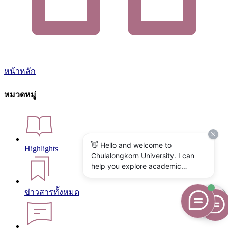
หน้าหลัก
หมวดหมู่
👋 Hello and welcome to
Highlights
Chulalongkorn University. I can
help you explore academic
programs, admissions, research,
campus life, and university
ข่าวสารทั้งหมด
services. What would you like to
know?