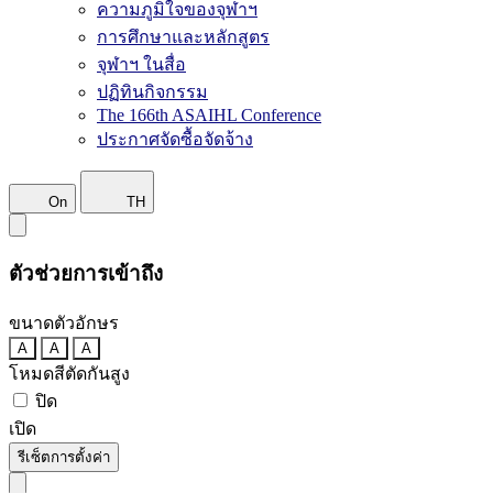
ความภูมิใจของจุฬาฯ
การศึกษาและหลักสูตร
จุฬาฯ ในสื่อ
ปฏิทินกิจกรรม
The 166th ASAIHL Conference
ประกาศจัดซื้อจัดจ้าง
On
TH
ตัวช่วยการเข้าถึง
ขนาดตัวอักษร
A
A
A
โหมดสีตัดกันสูง
ปิด
เปิด
รีเซ็ตการตั้งค่า