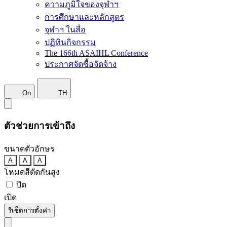
ความภูมิใจของจุฬาฯ
การศึกษาและหลักสูตร
จุฬาฯ ในสื่อ
ปฏิทินกิจกรรม
The 166th ASAIHL Conference
ประกาศจัดซื้อจัดจ้าง
On
TH
ตัวช่วยการเข้าถึง
ขนาดตัวอักษร
A
A
A
โหมดสีตัดกันสูง
ปิด
เปิด
รีเซ็ตการตั้งค่า