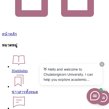
หน้าหลัก
หมวดหมู่
👋 Hello and welcome to
Highlights
Chulalongkorn University. I can
help you explore academic
programs, admissions, research,
campus life, and university
ข่าวสารทั้งหมด
services. What would you like to
know?