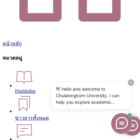
หน้าหลัก
หมวดหมู่
👋 Hello and welcome to
Highlights
Chulalongkorn University. I can
help you explore academic
programs, admissions, research,
campus life, and university
ข่าวสารทั้งหมด
services. What would you like to
know?