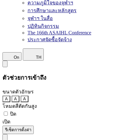
ความภูมิใจของจุฬาฯ
การศึกษาและหลักสูตร
จุฬาฯ ในสื่อ
ปฏิทินกิจกรรม
The 166th ASAIHL Conference
ประกาศจัดซื้อจัดจ้าง
On
TH
ตัวช่วยการเข้าถึง
ขนาดตัวอักษร
A
A
A
โหมดสีตัดกันสูง
ปิด
เปิด
รีเซ็ตการตั้งค่า