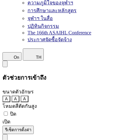
ความภูมิใจของจุฬาฯ
การศึกษาและหลักสูตร
จุฬาฯ ในสื่อ
ปฏิทินกิจกรรม
The 166th ASAIHL Conference
ประกาศจัดซื้อจัดจ้าง
On
TH
ตัวช่วยการเข้าถึง
ขนาดตัวอักษร
A
A
A
โหมดสีตัดกันสูง
ปิด
เปิด
รีเซ็ตการตั้งค่า