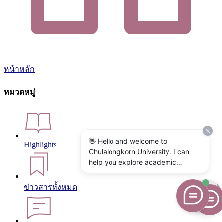
หน้าหลัก
หมวดหมู่
👋 Hello and welcome to
Highlights
Chulalongkorn University. I can
help you explore academic
programs, admissions, research,
campus life, and university
ข่าวสารทั้งหมด
services. What would you like to
know?