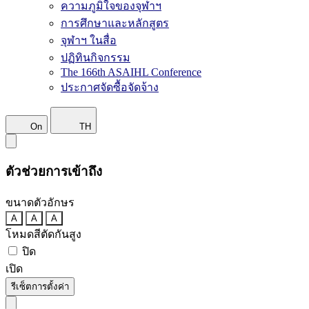
ความภูมิใจของจุฬาฯ
การศึกษาและหลักสูตร
จุฬาฯ ในสื่อ
ปฏิทินกิจกรรม
The 166th ASAIHL Conference
ประกาศจัดซื้อจัดจ้าง
On
TH
ตัวช่วยการเข้าถึง
ขนาดตัวอักษร
A
A
A
โหมดสีตัดกันสูง
ปิด
เปิด
รีเซ็ตการตั้งค่า