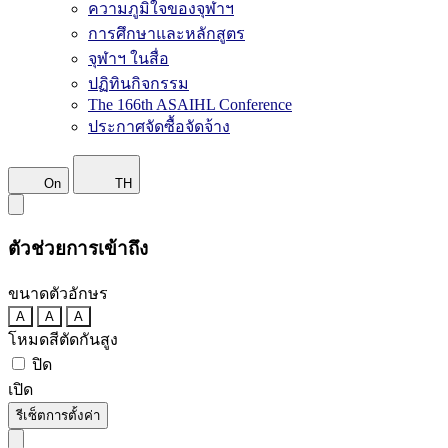
ความภูมิใจของจุฬาฯ
การศึกษาและหลักสูตร
จุฬาฯ ในสื่อ
ปฏิทินกิจกรรม
The 166th ASAIHL Conference
ประกาศจัดซื้อจัดจ้าง
On
TH
ตัวช่วยการเข้าถึง
ขนาดตัวอักษร
A
A
A
โหมดสีตัดกันสูง
ปิด
เปิด
รีเซ็ตการตั้งค่า