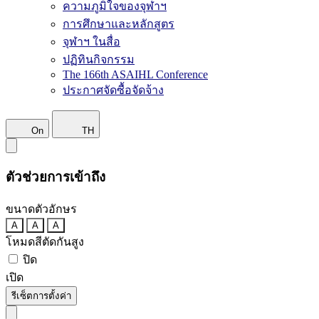
ความภูมิใจของจุฬาฯ
การศึกษาและหลักสูตร
จุฬาฯ ในสื่อ
ปฏิทินกิจกรรม
The 166th ASAIHL Conference
ประกาศจัดซื้อจัดจ้าง
On
TH
ตัวช่วยการเข้าถึง
ขนาดตัวอักษร
A
A
A
โหมดสีตัดกันสูง
ปิด
เปิด
รีเซ็ตการตั้งค่า