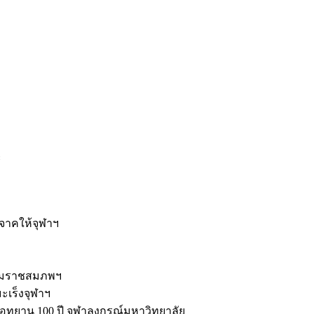
ะ
ิจาคให้จุฬาฯ
รมราชสมภพฯ
มะเร็งจุฬาฯ
ุทยาน 100 ปี จุฬาลงกรณ์มหาวิทยาลัย