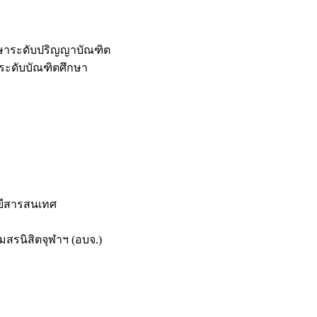
กษาระดับปริญญาบัณฑิต
ระดับบัณฑิตศึกษา
ยีสารสนเทศ
สรนิสิตจุฬาฯ (อบจ.)