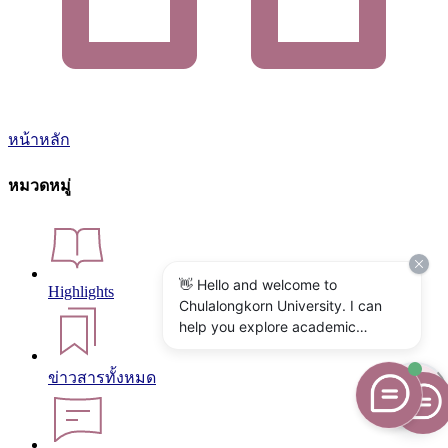
หน้าหลัก
หมวดหมู่
👋 Hello and welcome to
Highlights
Chulalongkorn University. I can
help you explore academic
programs, admissions, research,
campus life, and university
ข่าวสารทั้งหมด
services. What would you like to
know?