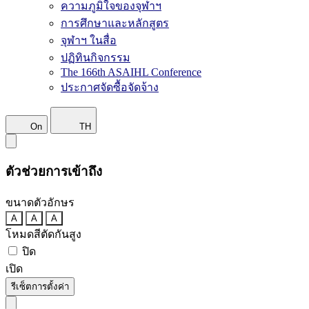
ความภูมิใจของจุฬาฯ
การศึกษาและหลักสูตร
จุฬาฯ ในสื่อ
ปฏิทินกิจกรรม
The 166th ASAIHL Conference
ประกาศจัดซื้อจัดจ้าง
On
TH
ตัวช่วยการเข้าถึง
ขนาดตัวอักษร
A
A
A
โหมดสีตัดกันสูง
ปิด
เปิด
รีเซ็ตการตั้งค่า