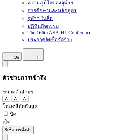
ความภูมิใจของจุฬาฯ
การศึกษาและหลักสูตร
จุฬาฯ ในสื่อ
ปฏิทินกิจกรรม
The 166th ASAIHL Conference
ประกาศจัดซื้อจัดจ้าง
On
TH
ตัวช่วยการเข้าถึง
ขนาดตัวอักษร
A
A
A
โหมดสีตัดกันสูง
ปิด
เปิด
รีเซ็ตการตั้งค่า