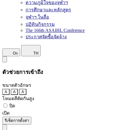
ความภูมิใจของจุฬาฯ
การศึกษาและหลักสูตร
จุฬาฯ ในสื่อ
ปฏิทินกิจกรรม
The 166th ASAIHL Conference
ประกาศจัดซื้อจัดจ้าง
On
TH
ตัวช่วยการเข้าถึง
ขนาดตัวอักษร
A
A
A
โหมดสีตัดกันสูง
ปิด
เปิด
รีเซ็ตการตั้งค่า