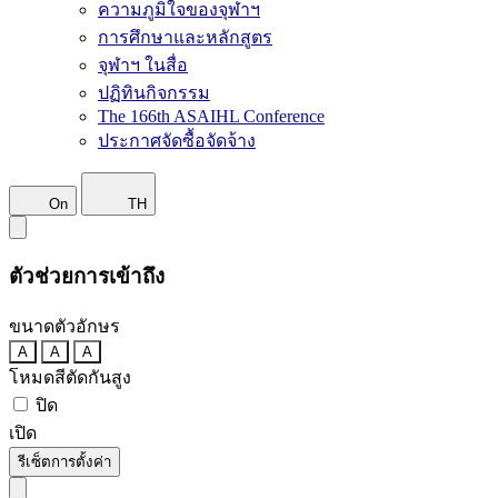
ความภูมิใจของจุฬาฯ
การศึกษาและหลักสูตร
จุฬาฯ ในสื่อ
ปฏิทินกิจกรรม
The 166th ASAIHL Conference
ประกาศจัดซื้อจัดจ้าง
On
TH
ตัวช่วยการเข้าถึง
ขนาดตัวอักษร
A
A
A
โหมดสีตัดกันสูง
ปิด
เปิด
รีเซ็ตการตั้งค่า