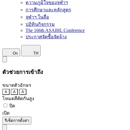
ความภูมิใจของจุฬาฯ
การศึกษาและหลักสูตร
จุฬาฯ ในสื่อ
ปฏิทินกิจกรรม
The 166th ASAIHL Conference
ประกาศจัดซื้อจัดจ้าง
On
TH
ตัวช่วยการเข้าถึง
ขนาดตัวอักษร
A
A
A
โหมดสีตัดกันสูง
ปิด
เปิด
รีเซ็ตการตั้งค่า