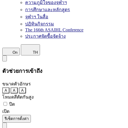
ความภูมิใจของจุฬาฯ
การศึกษาและหลักสูตร
จุฬาฯ ในสื่อ
ปฏิทินกิจกรรม
The 166th ASAIHL Conference
ประกาศจัดซื้อจัดจ้าง
On
TH
ตัวช่วยการเข้าถึง
ขนาดตัวอักษร
A
A
A
โหมดสีตัดกันสูง
ปิด
เปิด
รีเซ็ตการตั้งค่า