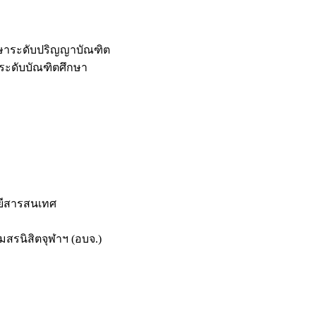
กษาระดับปริญญาบัณฑิต
ระดับบัณฑิตศึกษา
ยีสารสนเทศ
สรนิสิตจุฬาฯ (อบจ.)