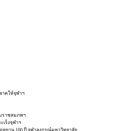
ะ
ิจาคให้จุฬาฯ
รมราชสมภพฯ
มะเร็งจุฬาฯ
ุทยาน 100 ปี จุฬาลงกรณ์มหาวิทยาลัย