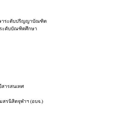
กษาระดับปริญญาบัณฑิต
ระดับบัณฑิตศึกษา
ยีสารสนเทศ
สรนิสิตจุฬาฯ (อบจ.)