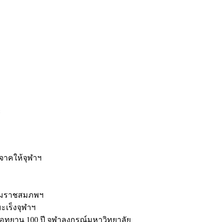
ะ
ิจาคให้จุฬาฯ
รมราชสมภพฯ
มะเร็งจุฬาฯ
ุทยาน 100 ปี จุฬาลงกรณ์มหาวิทยาลัย