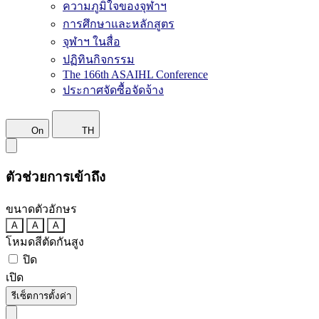
ความภูมิใจของจุฬาฯ
การศึกษาและหลักสูตร
จุฬาฯ ในสื่อ
ปฏิทินกิจกรรม
The 166th ASAIHL Conference
ประกาศจัดซื้อจัดจ้าง
On
TH
ตัวช่วยการเข้าถึง
ขนาดตัวอักษร
A
A
A
โหมดสีตัดกันสูง
ปิด
เปิด
รีเซ็ตการตั้งค่า