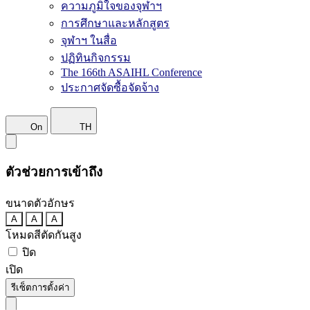
ความภูมิใจของจุฬาฯ
การศึกษาและหลักสูตร
จุฬาฯ ในสื่อ
ปฏิทินกิจกรรม
The 166th ASAIHL Conference
ประกาศจัดซื้อจัดจ้าง
On
TH
ตัวช่วยการเข้าถึง
ขนาดตัวอักษร
A
A
A
โหมดสีตัดกันสูง
ปิด
เปิด
รีเซ็ตการตั้งค่า