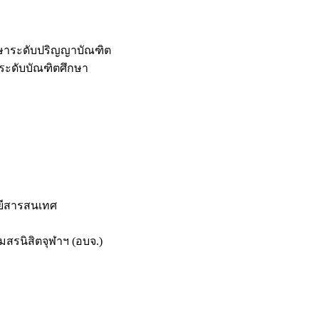
กษาระดับปริญญาบัณฑิต
ระดับบัณฑิตศึกษา
ยีสารสนเทศ
สรนิสิตจุฬาฯ (อบจ.)