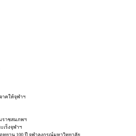
ะ
ิจาคให้จุฬาฯ
รมราชสมภพฯ
มะเร็งจุฬาฯ
ุทยาน 100 ปี จุฬาลงกรณ์มหาวิทยาลัย