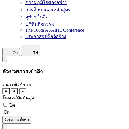
ความภูมิใจของจุฬาฯ
การศึกษาและหลักสูตร
จุฬาฯ ในสื่อ
ปฏิทินกิจกรรม
The 166th ASAIHL Conference
ประกาศจัดซื้อจัดจ้าง
On
TH
ตัวช่วยการเข้าถึง
ขนาดตัวอักษร
A
A
A
โหมดสีตัดกันสูง
ปิด
เปิด
รีเซ็ตการตั้งค่า