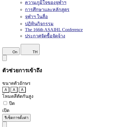
ความภูมิใจของจุฬาฯ
การศึกษาและหลักสูตร
จุฬาฯ ในสื่อ
ปฏิทินกิจกรรม
The 166th ASAIHL Conference
ประกาศจัดซื้อจัดจ้าง
On
TH
ตัวช่วยการเข้าถึง
ขนาดตัวอักษร
A
A
A
โหมดสีตัดกันสูง
ปิด
เปิด
รีเซ็ตการตั้งค่า