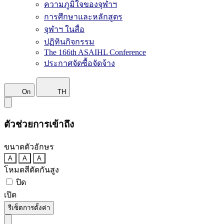
ความภูมิใจของจุฬาฯ
การศึกษาและหลักสูตร
จุฬาฯ ในสื่อ
ปฏิทินกิจกรรม
The 166th ASAIHL Conference
ประกาศจัดซื้อจัดจ้าง
On
TH
ตัวช่วยการเข้าถึง
ขนาดตัวอักษร
A
A
A
โหมดสีตัดกันสูง
ปิด
เปิด
รีเซ็ตการตั้งค่า